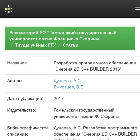
Skip
navigation
Репозиторий УО "Гомельский государственный
университет имени Франциска Скорины"
Труды учёных ГГУ
Статьи
Название:
Разработка программного обеспечения
"Энергия 2D С++ BUILDER 2016"
Авторы:
Дунаева, А.С.
Быховцев, В.Е.
Дата публикации:
2017
Издательство:
Гомельский государственный
университет имени Ф. Скорины
Библиографическое
Дунаева, А.С. Разработка программного
описание:
обеспечения "Энергия 2D С++ BUILDER