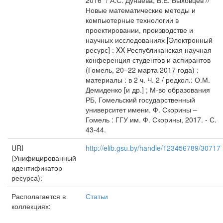
2016" / А.С. Дунаева, В.Е. Быховцев //
Новые математические методы и
компьютерные технологии в
проектировании, производстве и
научных исследованиях [Электронный
ресурс] : XX Республиканская научная
конференция студентов и аспирантов
(Гомель, 20–22 марта 2017 года) :
материалы : в 2 ч. Ч. 2 / редкол.: О.М.
Демиденко [и др.] ; М-во образования
РБ, Гомельский государственный
университет имени. Ф. Скорины –
Гомель : ГГУ им. Ф. Скорины, 2017. - С.
43-44.
URI
http://elib.gsu.by/handle/123456789/30717
(Унифицированный
идентификатор
ресурса):
Располагается в
Статьи
коллекциях: