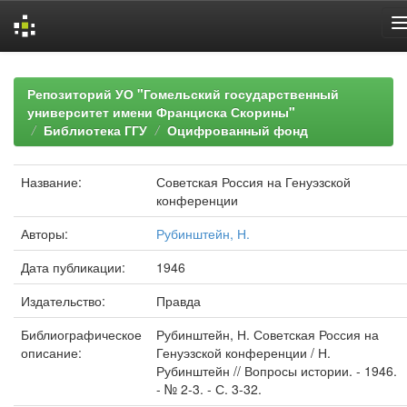
Skip
navigation
Репозиторий УО "Гомельский государственный
университет имени Франциска Скорины"
Библиотека ГГУ
Оцифрованный фонд
Название:
Советская Россия на Генуэзской
конференции
Авторы:
Рубинштейн, Н.
Дата публикации:
1946
Издательство:
Правда
Библиографическое
Рубинштейн, Н. Советская Россия на
описание:
Генуэзской конференции / Н.
Рубинштейн // Вопросы истории. - 1946.
- № 2-3. - С. 3-32.