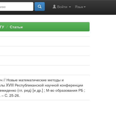
Войти
Язык
ГУ
Статьи
ич // Новые математические методы и
алы XVIII Республиканской научной конференции
емиденко (гл. ред) [и др.] ; М-во образования РБ ;
 – C. 25-26.