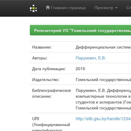
Главная страница
Просмотр
С
Skip
navigation
Репозиторий УО "Гомельский государственн
Название:
Дифференциальная система,
Авторы:
Парукевич, Е.В.
Дата публикации:
2015
Издательство:
Гомельский государственны
Библиографическое
Парукевич, Е.В. Дифференци
описание:
компьютерные технологии в 
студентов и аспирантов (Гоме
Гомельский государственный 
URI
http://elib.gsu.by/handle/12
(Унифицированный
идентификатор