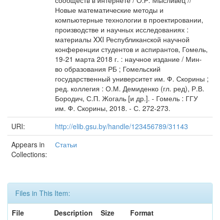
сообществ в интернете / О.Р. Мысливец //
Новые математические методы и
компьютерные технологии в проектировании,
производстве и научных исследованиях :
материалы XXI Республиканской научной
конференции студентов и аспирантов, Гомель,
19-21 марта 2018 г. : научное издание / Мин-
во образования РБ ; Гомельский
государственный университет им. Ф. Скорины ;
ред. коллегия : О.М. Демиденко (гл. ред), Р.В.
Бородич, С.П. Жогаль [и др.]. - Гомель : ГГУ
им. Ф. Скорины, 2018. - С. 272-273.
URI:
http://elib.gsu.by/handle/123456789/31143
Appears in
Статьи
Collections:
Files in This Item:
File
Description
Size
Format