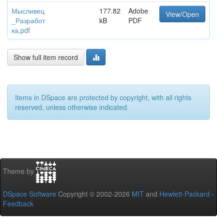
Мысливец
177.82
Adobe
View/Open
_Разработ
kB
PDF
ка.pdf
Show full item record
Items in DSpace are protected by copyright, with all rights
reserved, unless otherwise indicated.
Theme by
DSpace Software
Copyright © 2002-2026
MIT
and
Hewlett-Packard
-
Feedback