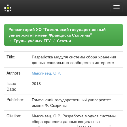
Skip
navigation
Репозиторий УО "Гомельский государственный
университет имени Франциска Скорины"
Труды учёных ГГУ
Статьи
Title:
Разработка модуля системы сбора хранения
данных социальных сообществ в интернете
Authors:
Мысливец, О.Р.
Issue
2018
Date:
Publisher:
Гомельский государственный университет
имени Ф. Скорины
Citation:
Мысливец, О.Р. Разработка модуля системы
сбора хранения данных социальных