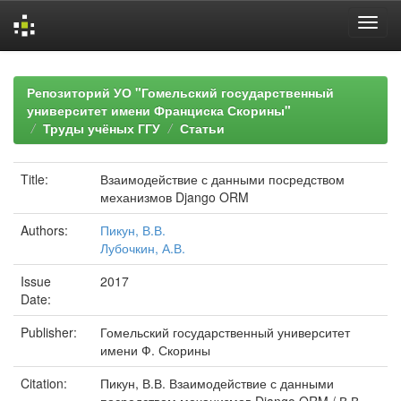
Skip
navigation
Репозиторий УО "Гомельский государственный
университет имени Франциска Скорины"
Труды учёных ГГУ
Статьи
Title:
Взаимодействие с данными посредством
механизмов Django ORM
Authors:
Пикун, В.В.
Лубочкин, А.В.
Issue
2017
Date:
Publisher:
Гомельский государственный университет
имени Ф. Скорины
Citation:
Пикун, В.В. Взаимодействие с данными