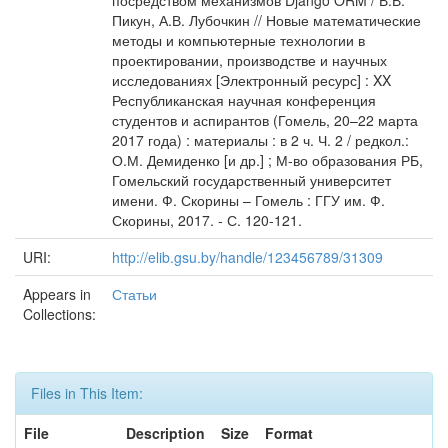
посредством механизмов Django ORM / В.В.
Пикун, А.В. Лубочкин // Новые математические
методы и компьютерные технологии в
проектировании, производстве и научных
исследованиях [Электронный ресурс] : XX
Республиканская научная конференция
студентов и аспирантов (Гомель, 20–22 марта
2017 года) : материалы : в 2 ч. Ч. 2 / редкол.:
О.М. Демиденко [и др.] ; М-во образования РБ,
Гомельский государственный университет
имени. Ф. Скорины – Гомель : ГГУ им. Ф.
Скорины, 2017. - С. 120-121.
URI:
http://elib.gsu.by/handle/123456789/31309
Appears in
Статьи
Collections:
Files in This Item:
File
Description
Size
Format