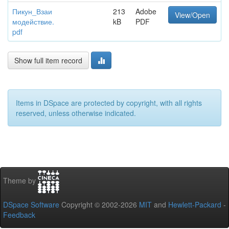
Пикун_Взаи
213
Adobe
View/Open
модействие.
kB
PDF
pdf
Show full item record
Items in DSpace are protected by copyright, with all rights
reserved, unless otherwise indicated.
Theme by
DSpace Software
Copyright © 2002-2026
MIT
and
Hewlett-Packard
-
Feedback