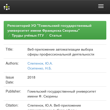
Skip
navigation
Репозиторий УО "Гомельский государственный
университет имени Франциска Скорины"
Труды учёных ГГУ
Статьи
Title:
Веб-приложение автоматизации выбора
сферы профессиональной деятельности
Authors:
Слепенок, Ю.А.
Осипенко, Н.Б.
Issue
2018
Date:
Publisher:
Гомельский государственный университет
имени Ф. Скорины
Citation:
Слепенок, Ю.А. Веб-приложение