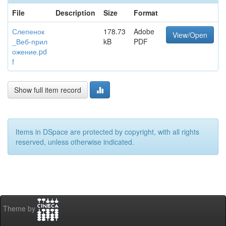
File
Description
Size
Format
Слепенок
178.73
Adobe
View/Open
_Веб-прил
kB
PDF
ожение.pd
f
Show full item record
Items in DSpace are protected by copyright, with all rights
reserved, unless otherwise indicated.
Theme by