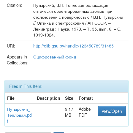
Citation:
Путырский, В.П. Тепловая релаксация
оптически ориентированных атомов при
столкновени с поверхностью / В.П. Путырский
// Оптика и спектроскопия / АН СССР. –
Ленинград : Наука, 1973. – Т. 35, вып. 6. – С.
1019-1024.
URI:
http://elib.gsu.by/handle/123456789/31485
Appears in
Оцифрованный фонд
Collections:
Files in This Item:
File
Description
Size
Format
Путырский_
9.17
Adobe
View/Open
Тепловая.pd
MB
PDF
f