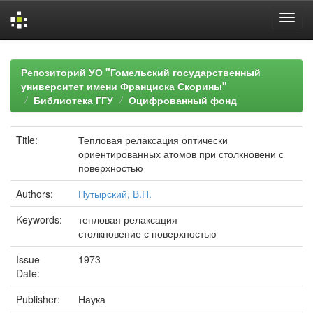
Skip
navigation
Репозиторий УО "Гомельский государственный
университет имени Франциска Скорины"
Библиотека ГГУ
Оцифрованный фонд
Title:
Тепловая релаксация оптически
ориентированных атомов при столкновени с
поверхностью
Authors:
Путырский, В.П.
Keywords:
тепловая релаксация
столкновение с поверхностью
Issue
1973
Date:
Publisher:
Наука