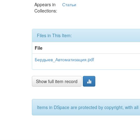
Appears in
Статьи
Collections:
Files in This Item:
File
Бердыев_Автоматизация.pdf
Show full item record
Items in DSpace are protected by copyright, with all 