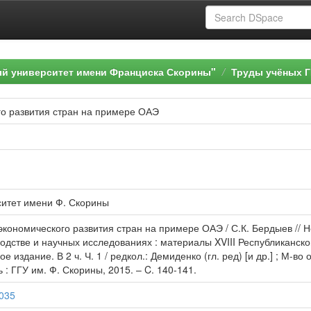
ый университет имени Франциска Скорины"
Труды учёных Г
го развития стран на примере ОАЭ
ситет имени Ф. Скорины
экономического развития стран на примере ОАЭ / С.К. Бердыев //
водстве и научных исследованиях : материалы XVIII Республиканск
ое издание. В 2 ч. Ч. 1 / редкол.: Демиденко (гл. ред) [и др.] ; М-
 : ГГУ им. Ф. Скорины, 2015. – C. 140-141.
2035