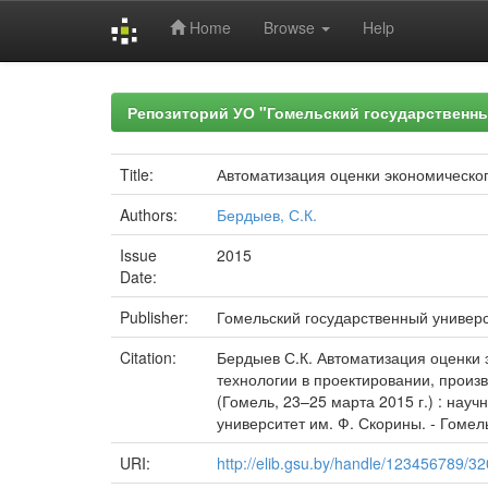
Home
Browse
Help
Skip
navigation
Репозиторий УО "Гомельский государственн
Title:
Автоматизация оценки экономическо
Authors:
Бердыев, С.К.
Issue
2015
Date:
Publisher:
Гомельский государственный универ
Citation:
Бердыев С.К. Автоматизация оценки 
технологии в проектировании, произ
(Гомель, 23–25 марта 2015 г.) : научн
университет им. Ф. Скорины. - Гомель
URI:
http://elib.gsu.by/handle/123456789/3