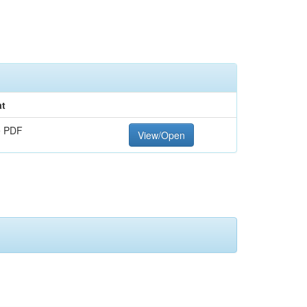
t
e PDF
View/Open