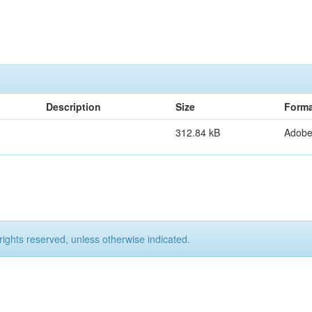
Description
Size
Forma
312.84 kB
Adob
rights reserved, unless otherwise indicated.