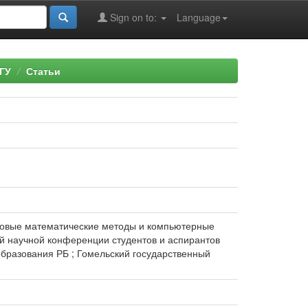
Sign on to:
Language
ГУ
Статьи
 Новые математические методы и компьютерные
ой научной конференции студентов и аспирантов
во образования РБ ; Гомельский государственный