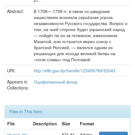
27.
Abstract:
В 1708— 1709 гг. в связи со шведским
нашествием возникла серьёзная угроза
независимости Русского государства. Вопрос о
том, на чьей стороне будет украинский народ
— пойдёт ли он за гетманом, изменником
Мазепой, или останется верен союзу с
братской Россией, — являлся одним из
решающих для исхода великой битвы на
«поле славы» под Полтавой.
URI:
http://elib.gsu.by/handle/123456789/32043
Appears in
Оцифрованный фонд
Collections:
Files in This Item:
File
Description
Size
Format
Шутой_На
871.81
Adobe