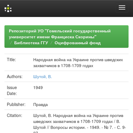
Skip
navigation
Репозиторий УО "Гомельский государственный
университет имени Франциска Скорины"
Библиотека ГГУ
Оцифрованный фонд
Title:
Народная война на Украине против шведских
захватчиков в 1708-1709 годах
Authors:
Шутой, В.
Issue
1949
Date:
Publisher:
Правда
Citation:
Шутой, В. Народная война на Украине против
шведских захватчиков в 1708-1709 годах / В.
Шутой // Вопросы истории. - 1949. - № 7. - С. 9-