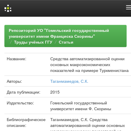
Skip
navigation
Репозиторий УО "Гомельский государственный
университет имени Франциска Скорины"
Труды учёных ГГУ
Статьи
Название:
Средства автоматизированной оценки
основных макроэкономических
показателей на примере Туркменистана
Авторы:
Таганмамедов, С.К.
Дата публикации:
2015
Издательство:
Гомельский государственный
университет имени Ф. Скорины
Библиографическое
Таганмамедов, С.К. Средства
описание:
автоматизированной оценки основных