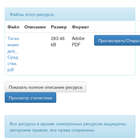
Файлы этого ресурса:
Файл
Описание
Размер
Формат
Таган
283.46
Adobe
Просмотреть/Откры
маме
kB
PDF
дов_
Сред
ства.
pdf
Показать полное описание ресурса
Просмотр статистики
Все ресурсы в архиве электронных ресурсов защищены
авторским правом, все права сохранены.