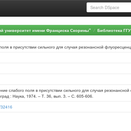
ый университет имени Франциска Скорины"
Библиотека ГГУ
оля в присутствии сильного для случая резонансной флуоресцен
ие слабого поля в присутствии сильного для случая резонансной 
ад : Наука, 1974. – Т. 36, вып. 3. – С. 605-606.
9/32416