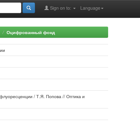
Sign on to:
Language
Оцифрованный фонд
ции
флуоресценции / Т.Я. Попова // Оптика и