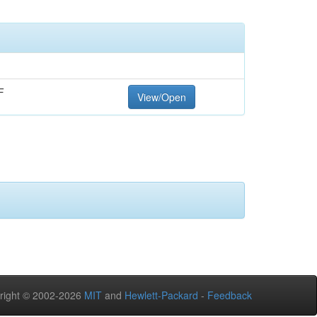
F
View/Open
right © 2002-2026
MIT
and
Hewlett-Packard
-
Feedback