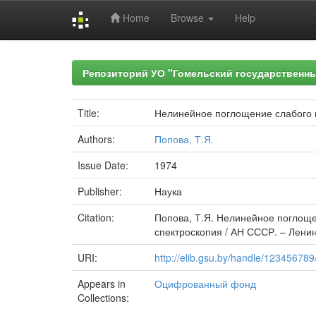
Home
Browse
Help
Skip
navigation
Репозиторий УО "Гомельский государственн
Title:
Нелинейное поглощение слабого п
Authors:
Попова, Т.Я.
Issue Date:
1974
Publisher:
Наука
Citation:
Попова, Т.Я. Нелинейное поглощен
спектроскопия / АН СССР. – Ленингр
URI:
http://elib.gsu.by/handle/12345678
Appears in
Оцифрованный фонд
Collections: