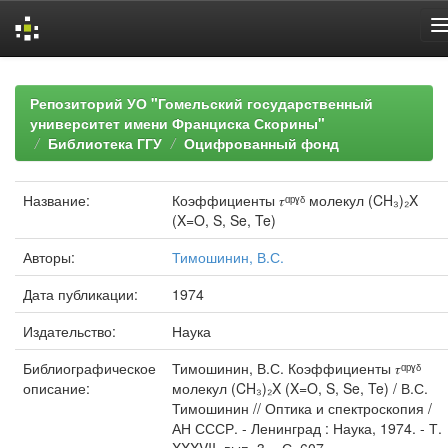
Skip
navigation
Репозиторий УО "Гомельский государственный
университет имени Франциска Скорины"
Библиотека ГГУ
Оцифрованный фонд
Название:
Коэффициенты 𝜏ᵅᵖˠᵟ молекул (CH₃)₂X
(X=O, S, Se, Te)
Авторы:
Тимошинин, В.С.
Дата публикации:
1974
Издательство:
Наука
Библиографическое
Тимошинин, В.С. Коэффициенты 𝜏ᵅᵖˠᵟ
описание:
молекул (CH₃)₂X (X=O, S, Se, Te) / В.С.
Тимошинин // Оптика и спектроскопия /
АН СССР. - Ленинград : Наука, 1974. - Т.