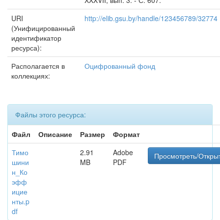
XXXVII, вып. 3. - С. 607.
URI
http://elib.gsu.by/handle/123456789/32774
(Унифицированный
идентификатор
ресурса):
Располагается в
Оцифрованный фонд
коллекциях:
Файлы этого ресурса:
Файл
Описание
Размер
Формат
Тимо
2.91
Adobe
Просмотреть/Откры
шини
MB
PDF
н_Ко
эфф
ицие
нты.p
df