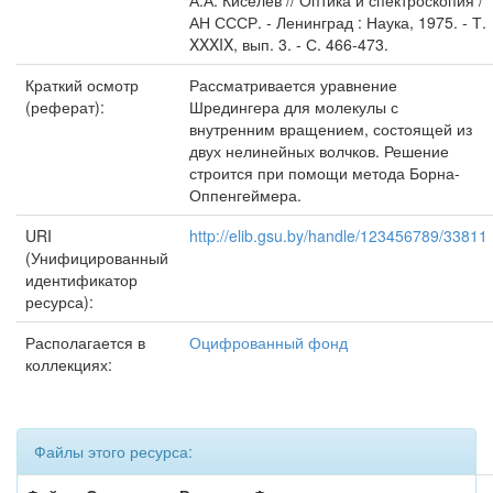
А.А. Киселев // Оптика и спектроскопия /
АН СССР. - Ленинград : Наука, 1975. - Т.
XXXIX, вып. 3. - С. 466-473.
Краткий осмотр
Рассматривается уравнение
(реферат):
Шредингера для молекулы с
внутренним вращением, состоящей из
двух нелинейных волчков. Решение
строится при помощи метода Борна-
Оппенгеймера.
URI
http://elib.gsu.by/handle/123456789/33811
(Унифицированный
идентификатор
ресурса):
Располагается в
Оцифрованный фонд
коллекциях:
Файлы этого ресурса: