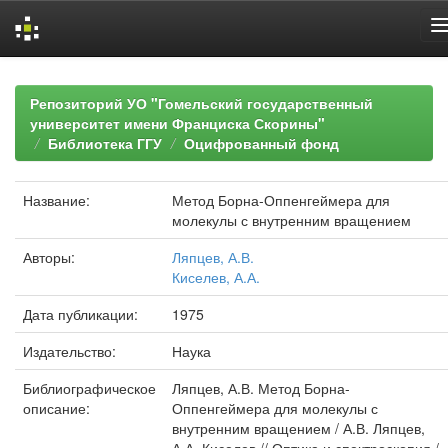
Skip
navigation
Репозиторий УО "Гомельский государственный
университет имени Франциска Скорины"
Библиотека ГГУ
Оцифрованный фонд
Название:
Метод Борна-Оппенгеймера для
молекулы с внутренним вращением
Авторы:
Ляпцев, А.В.
Киселев, А.А.
Дата публикации:
1975
Издательство:
Наука
Библиографическое
Ляпцев, А.В. Метод Борна-
описание:
Оппенгеймера для молекулы с
внутренним вращением / А.В. Ляпцев,