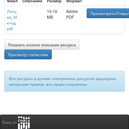
Файл
Описание
Размер
Формат
Ляпц
10.16
Adobe
Просмотреть/Откры
ев_М
MB
PDF
етод.
pdf
Показать полное описание ресурса
Просмотр статистики
Все ресурсы в архиве электронных ресурсов защищены
авторским правом, все права сохранены.
Тема от