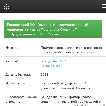
Skip
navigation
Репозиторий УО "Гомельский государственный
университет имени Франциска Скорины"
Труды учёных ГГУ
Статьи
Название:
Пример краевой задачи типа наклонной
производной с ненулевым индексом
Авторы:
Бондарева, М.С.
Ермаков, В.Г.
Дата публикации:
2013
Издательство:
Гомельский государственный
университет имени Ф. Скорины
Библиографическое
Бондарева, М.С. Пример краевой
описание:
задачи типа наклонной производной с