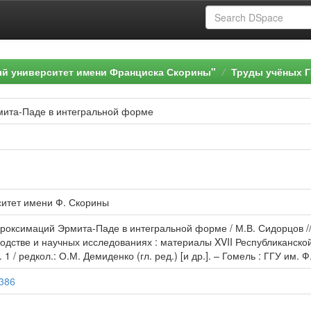
ый университет имени Франциска Скорины"
Труды учёных Г
мита-Паде в интегральной форме
ситет имени Ф. Скорины
проксимаций Эрмита-Паде в интегральной форме / М.В. Сидорцов 
водстве и научных исследованиях : материалы XVII Республиканско
. 1 / редкол.: О.М. Демиденко (гл. ред.) [и др.]. – Гомель : ГГУ им. 
4386