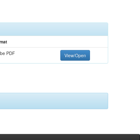
mat
be PDF
View/Open