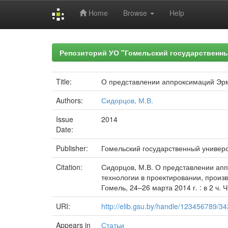
Home
Browse
Help
Skip
navigation
Репозиторий УО "Гомельский государственн
Title:
О представлении аппроксимаций Эр
Authors:
Сидорцов, М.В.
Issue
2014
Date:
Publisher:
Гомельский государственный универ
Citation:
Сидорцов, М.В. О представлении ап
технологии в проектировании, произ
Гомель, 24–26 марта 2014 г. : в 2 ч. Ч
URI:
http://elib.gsu.by/handle/123456789/3
Appears in
Статьи