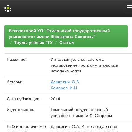
Skip
navigation
Репозиторий УО "Гомельский государственный
университет имени Франциска Скорины"
Труды учёных ГГУ
Статьи
Название:
Интеллектуальная система
тестирования программ и анализа
исходных кодов
Авторы:
Дашкевич, О.А.
Комаров, И.Н.
Дата публикации:
2014
Издательство:
Гомельский государственный
университет имени Ф. Скорины
Библиографическое
Дашкевич, О.А. Интеллектуальная