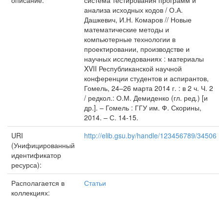
описание:
система тестирования программ и
анализа исходных кодов / О.А.
Дашкевич, И.Н. Комаров // Новые
математические методы и
компьютерные технологии в
проектировании, производстве и
научных исследованиях : материалы
XVII Республиканской научной
конференции студентов и аспирантов,
Гомель, 24–26 марта 2014 г. : в 2 ч. Ч. 2
/ редкол.: О.М. Демиденко (гл. ред.) [и
др.]. – Гомель : ГГУ им. Ф. Скорины,
2014. – С. 14-15.
URI
http://elib.gsu.by/handle/123456789/34506
(Унифицированный
идентификатор
ресурса):
Располагается в
Статьи
коллекциях: