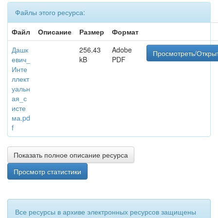
Файлы этого ресурса:
Файл
Описание
Размер
Формат
Дашк
256.43
Adobe
Просмотреть/Откры
евич_
kB
PDF
Инте
ллект
уальн
ая_с
исте
ма.pd
f
Показать полное описание ресурса
Просмотр статистики
Все ресурсы в архиве электронных ресурсов защищены