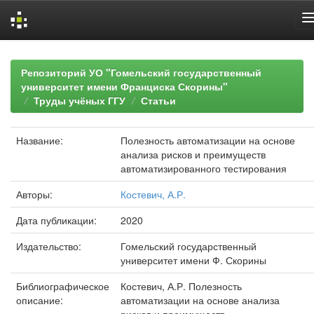
Skip
navigation
Репозиторий УО "Гомельский государственный
университет имени Франциска Скорины"
Труды учёных ГГУ
Статьи
Название:
Полезность автоматизации на основе
анализа рисков и преимуществ
автоматизированного тестирования
Авторы:
Костевич, А.Р.
Дата публикации:
2020
Издательство:
Гомельский государственный
университет имени Ф. Скорины
Библиографическое
Костевич, А.Р. Полезность
описание:
автоматизации на основе анализа