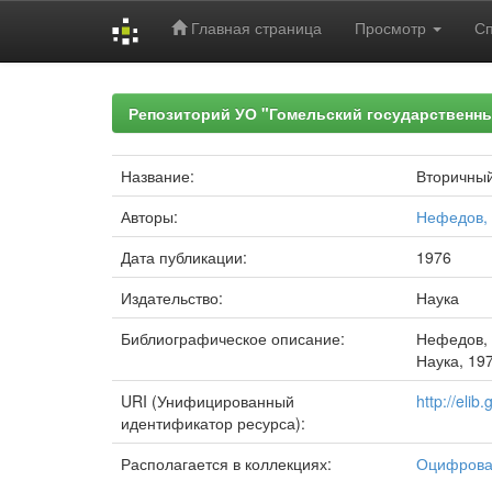
Главная страница
Просмотр
С
Skip
navigation
Репозиторий УО "Гомельский государственн
Название:
Вторичны
Авторы:
Нефедов, 
Дата публикации:
1976
Издательство:
Наука
Библиографическое описание:
Нефедов, 
Наука, 197
URI (Унифицированный
http://eli
идентификатор ресурса):
Располагается в коллекциях:
Оцифрова