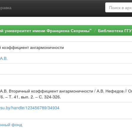
правка
ый университет имени Франциска Скорины"
Библиотека ГГУ
й коэффициент ангармоничности
А.В.
А.В. Вторичный коэффициент ангармоничности / А.В. Нефедов // Оп
6. – Т. 41, вып. 2. – С. 324-326.
b.gsu.by/handle/123456789/34934
нный фонд