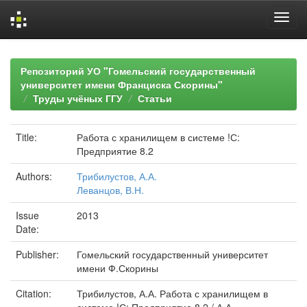
Skip
navigation
Репозиторий УО "Гомельский государственный
университет имени Франциска Скорины"
Труды учёных ГГУ
Статьи
Title:
Работа с хранилищем в системе !С:
Предприятие 8.2
Authors:
Трибилустов, А.А.
Леванцов, В.Н.
Issue
2013
Date:
Publisher:
Гомельский государственный университет
имени Ф.Скорины
Citation:
Трибилустов, А.А. Работа с хранилищем в