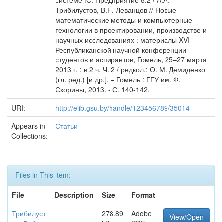
системе !С: Предприятие 8.2 / А.А.
Трибилустов, В.Н. Леванцов // Новые
математические методы и компьютерные
технологии в проектировании, производстве и
научных исследованиях : материалы XVI
Республиканской научной конференции
студентов и аспирантов, Гомель, 25–27 марта
2013 г. : в 2 ч. Ч. 2 / редкол.: О. М. Демиденко
(гл. ред.) [и др.]. – Гомель : ГГУ им. Ф.
Скорины, 2013. - С. 140-142.
URI:
http://elib.gsu.by/handle/123456789/35014
Appears in
Статьи
Collections:
Files in This Item:
File
Description
Size
Format
Трибилуст
278.89
Adobe
View/Open