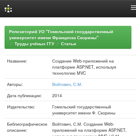
Skip
navigation
Репозиторий УО "Гомельский государственный
университет имени Франциска Скорины"
Труды учёных ГГУ
Статьи
Название:
Создание Web-приложений на
платформе ASP.NET, используя
технологию MVC
Авторы:
Войтович, С.М.
Дата публикации:
2014
Издательство:
Гомельский государственный
университет имени Ф. Скорины
Библиографическое
Войтович, С.М. Создание Web-
описание:
приложений на платформе ASP.NET,