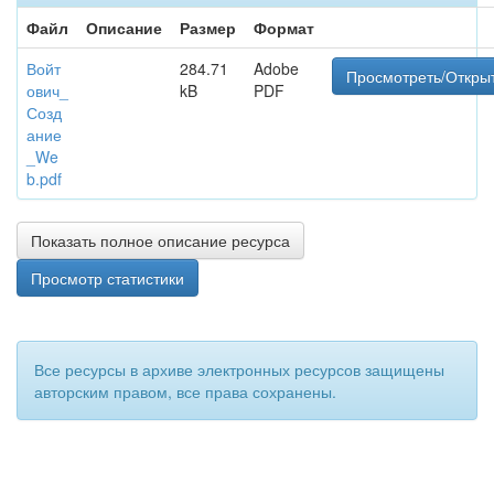
Файл
Описание
Размер
Формат
Войт
284.71
Adobe
Просмотреть/Откры
ович_
kB
PDF
Созд
ание
_We
b.pdf
Показать полное описание ресурса
Просмотр статистики
Все ресурсы в архиве электронных ресурсов защищены
авторским правом, все права сохранены.