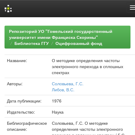
Skip
navigation
Репозиторий УО "Гомельский государственный
университет имени Франциска Скорины"
Библиотека ГГУ
Оцифрованный фонд
Название:
О методике определения частоты
электронного перехода в сплошных
спектрах
Авторы:
Соловьева, Г.С.
Либов, В.С.
Дата публикации:
1976
Издательство:
Наука
Библиографическое
Соловьева, Г.С. О методике
описание:
определения частоты электронного