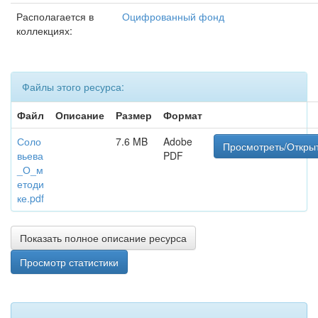
Располагается в
Оцифрованный фонд
коллекциях:
Файлы этого ресурса:
Файл
Описание
Размер
Формат
Соло
7.6 MB
Adobe
Просмотреть/Откры
вьева
PDF
_О_м
етоди
ке.pdf
Показать полное описание ресурса
Просмотр статистики