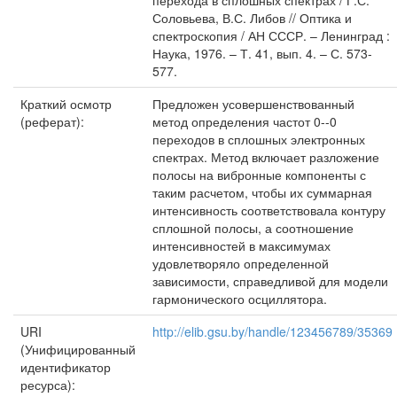
перехода в сплошных спектрах / Г.С.
Соловьева, В.С. Либов // Оптика и
спектроскопия / АН СССР. – Ленинград :
Наука, 1976. – Т. 41, вып. 4. – С. 573-
577.
Краткий осмотр
Предложен усовершенствованный
(реферат):
метод определения частот 0--0
переходов в сплошных электронных
спектрах. Метод включает разложение
полосы на вибронные компоненты с
таким расчетом, чтобы их суммарная
интенсивность соответствовала контуру
сплошной полосы, а соотношение
интенсивностей в максимумах
удовлетворяло определенной
зависимости, справедливой для модели
гармонического осциллятора.
URI
http://elib.gsu.by/handle/123456789/35369
(Унифицированный
идентификатор
ресурса):