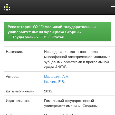
Skip
navigation
Репозиторий УО "Гомельский государственный
университет имени Франциска Скорины"
Труды учёных ГГУ
Статьи
Название:
Исследование магнитного поля
многофазной электрической машины с
зубцовыми обмотками в программной
среде ANSYS
Авторы:
Малашин, А.Н.
Колчин, Е.В.
Дата публикации:
2012
Издательство:
Гомельский государственный
университет имени Ф. Скорины