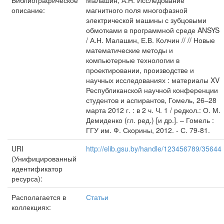
Библиографическое
Малашин, А.Н. Исследование
описание:
магнитного поля многофазной
электрической машины с зубцовыми
обмотками в программной среде ANSYS
/ А.Н. Малашин, Е.В. Колчин // // Новые
математические методы и
компьютерные технологии в
проектировании, производстве и
научных исследованиях : материалы XV
Республиканской научной конференции
студентов и аспирантов, Гомель, 26–28
марта 2012 г. : в 2 ч. Ч. 1 / редкол.: О. М.
Демиденко (гл. ред.) [и др.]. – Гомель :
ГГУ им. Ф. Скорины, 2012. - С. 79-81.
URI
http://elib.gsu.by/handle/123456789/35644
(Унифицированный
идентификатор
ресурса):
Располагается в
Статьи
коллекциях: