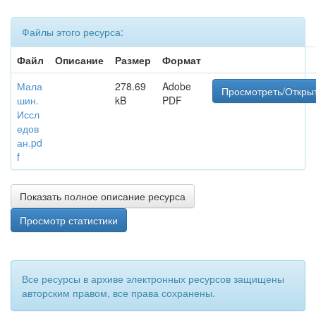
Файлы этого ресурса:
Файл
Описание
Размер
Формат
Мала
278.69
Adobe
Просмотреть/Откры
шин.
kB
PDF
Иссл
едов
ан.pd
f
Показать полное описание ресурса
Просмотр статистики
Все ресурсы в архиве электронных ресурсов защищены
авторским правом, все права сохранены.