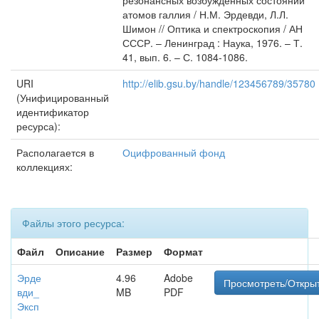
резонансных возбужденных состояний
атомов галлия / Н.М. Эрдевди, Л.Л.
Шимон // Оптика и спектроскопия / АН
СССР. – Ленинград : Наука, 1976. – Т.
41, вып. 6. – С. 1084-1086.
URI
http://elib.gsu.by/handle/123456789/35780
(Унифицированный
идентификатор
ресурса):
Располагается в
Оцифрованный фонд
коллекциях:
Файлы этого ресурса:
Файл
Описание
Размер
Формат
Эрде
4.96
Adobe
Просмотреть/Откры
вди_
MB
PDF
Эксп