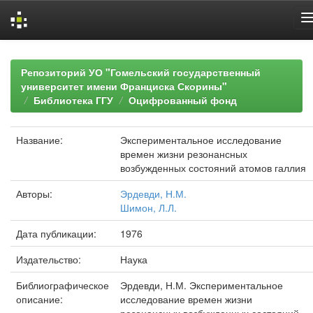
Skip
navigation
Репозиторий УО "Гомельский государственный
университет имени Франциска Скорины"
Библиотека ГГУ
Оцифрованный фонд
Название:
Экспериментальное исследование
времен жизни резонансных
возбужденных состояний атомов галлия
Авторы:
Эрдевди, Н.М.
Шимон, Л.Л.
Дата публикации:
1976
Издательство:
Наука
Библиографическое
Эрдевди, Н.М. Экспериментальное
описание:
исследование времен жизни