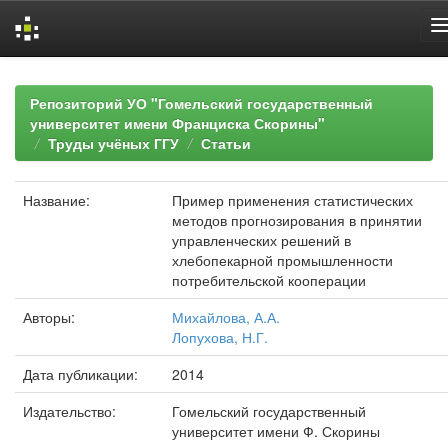
Skip
navigation
Репозиторий УО "Гомельский государственный
университет имени Франциска Скорины"
Труды учёных ГГУ
Статьи
Название:
Пример применения статистических
методов прогнозирования в принятии
управленческих решений в
хлебопекарной промышленности
потребительской кооперации
Авторы:
Михайлова, А.А.
Лопухова, Н.Г.
Дата публикации:
2014
Издательство:
Гомельский государственный
университет имени Ф. Скорины