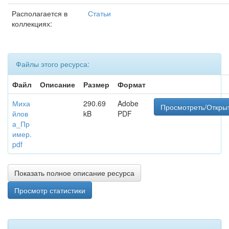
Располагается в
Статьи
коллекциях:
Файлы этого ресурса:
Файл
Описание
Размер
Формат
Миха
290.69
Adobe
Просмотреть/Откры
йлов
kB
PDF
а_Пр
имер.
pdf
Показать полное описание ресурса
Просмотр статистики