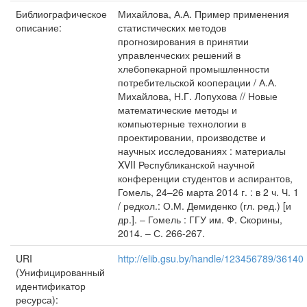
Библиографическое
Михайлова, А.А. Пример применения
описание:
статистических методов
прогнозирования в принятии
управленческих решений в
хлебопекарной промышленности
потребительской кооперации / А.А.
Михайлова, Н.Г. Лопухова // Новые
математические методы и
компьютерные технологии в
проектировании, производстве и
научных исследованиях : материалы
XVII Республиканской научной
конференции студентов и аспирантов,
Гомель, 24–26 марта 2014 г. : в 2 ч. Ч. 1
/ редкол.: О.М. Демиденко (гл. ред.) [и
др.]. – Гомель : ГГУ им. Ф. Скорины,
2014. – С. 266-267.
URI
http://elib.gsu.by/handle/123456789/36140
(Унифицированный
идентификатор
ресурса):