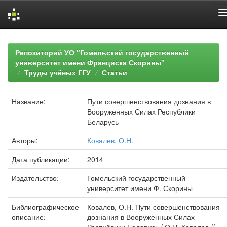
Skip
navigation
Репозиторий УО "Гомельский государственный
университет имени Франциска Скорины"
Труды учёных ГГУ
Статьи
Название:
Пути совершенствования дознания в
Вооруженных Силах Республики
Беларусь
Авторы:
Ковалев, О.Н.
Дата публикации:
2014
Издательство:
Гомельский государственный
университет имени Ф. Скорины
Библиографическое
Ковалев, О.Н. Пути совершенствования
описание:
дознания в Вооруженных Силах