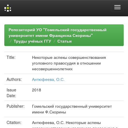
Skip
navigation
Репозиторий УО "Гомельский государственный
университет имени Франциска Скорины"
Труды учёных ГГУ
Статьи
Title:
Некоторые аспекы совершенствования
уголовного правосудия в отношении
несовершеннолетних
Authors:
Антюфеева, О.С.
Issue
2018
Date:
Publisher:
Гомельский государственный университет
имени Ф.Скорины
Citation:
Антюфеева, О.С. Некоторые аспекы