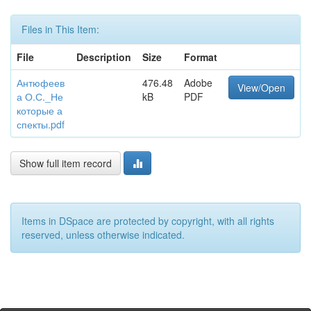
Files in This Item:
File
Description
Size
Format
Антюфеев
476.48
Adobe
View/Open
а О.С._Не
kB
PDF
которые а
спекты.pdf
Show full item record
Items in DSpace are protected by copyright, with all rights
reserved, unless otherwise indicated.