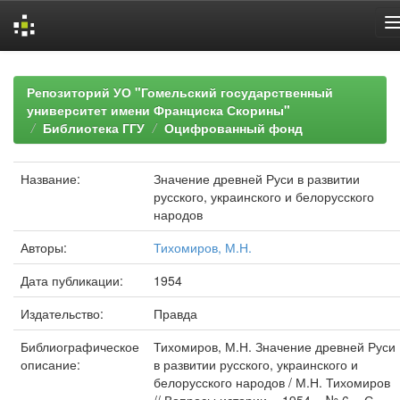
Skip
navigation
Репозиторий УО "Гомельский государственный
университет имени Франциска Скорины"
Библиотека ГГУ
Оцифрованный фонд
Название:
Значение древней Руси в развитии
русского, украинского и белорусского
народов
Авторы:
Тихомиров, М.Н.
Дата публикации:
1954
Издательство:
Правда
Библиографическое
Тихомиров, М.Н. Значение древней Руси
описание:
в развитии русского, украинского и
белорусского народов / М.Н. Тихомиров