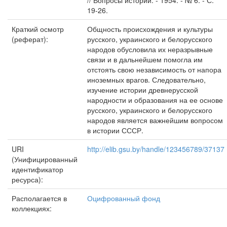
// Вопросы истории. - 1954. - № 6. - С.
19-26.
Краткий осмотр
Общность происхождения и культуры
(реферат):
русского, украинского и белорусского
народов обусловила их неразрывные
связи и в дальнейшем помогла им
отстоять свою независимость от напора
иноземных врагов. Следова­тельно,
изучение истории древнерусской
народности и образования на ее основе
русского, украинского и белорусского
народов является важней­шим вопросом
в истории СССР.
URI
http://elib.gsu.by/handle/123456789/37137
(Унифицированный
идентификатор
ресурса):
Располагается в
Оцифрованный фонд
коллекциях: