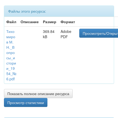
Файлы этого ресурса:
Файл
Описание
Размер
Формат
Тихо
369.84
Adobe
Просмотреть/Откры
миро
kB
PDF
в М.
Н._В
опро
сы_и
стори
и_19
54_№
6.pdf
Показать полное описание ресурса
Просмотр статистики