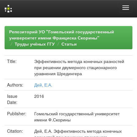
Skip
navigation
Репозиторий УО "Гомельский государственный
университет имени Франциска Скорины"
Труды учёных ГГУ
Статьи
Title:
Эффективность метода конечных разностей
при решении двумерного стационарного
уравнения Шредингера
Authors:
Дей, Е.А.
Issue
2016
Date:
Publisher:
Гомельский государственный университет
имени Ф.Скорины
Citation:
Дей, Е.А. Эффективность метода конечных