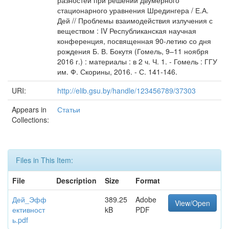
разностей при решении двумерного
стационарного уравнения Шредингера / Е.А.
Дей // Проблемы взаимодействия излучения с
веществом : IV Республиканская научная
конференция, посвященная 90-летию со дня
рождения Б. В. Бокутя (Гомель, 9–11 ноября
2016 г.) : материалы : в 2 ч. Ч. 1. - Гомель : ГГУ
им. Ф. Скорины, 2016. - С. 141-146.
URI:
http://elib.gsu.by/handle/123456789/37303
Appears in
Статьи
Collections:
Files in This Item:
File
Description
Size
Format
Дей_Эфф
389.25
Adobe
View/Open
ективност
kB
PDF
ь.pdf