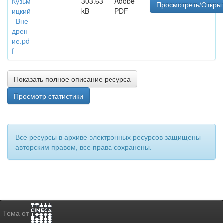
Кузьм
303.63
Adobe
Просмотреть/Откры
ицкий
kB
PDF
_Вне
дрен
ие.pd
f
Показать полное описание ресурса
Просмотр статистики
Все ресурсы в архиве электронных ресурсов защищены
авторским правом, все права сохранены.
Тема от