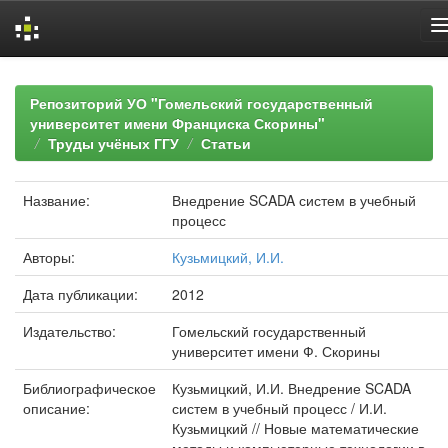
Skip
navigation
Репозиторий УО "Гомельский государственный
университет имени Франциска Скорины"
Труды учёных ГГУ
Статьи
Название:
Внедрение SCADA систем в учебный
процесс
Авторы:
Кузьмицкий, И.И.
Дата публикации:
2012
Издательство:
Гомельский государственный
университет имени Ф. Скорины
Библиографическое
Кузьмицкий, И.И. Внедрение SCADA
описание:
систем в учебный процесс / И.И.
Кузьмицкий // Новые математические