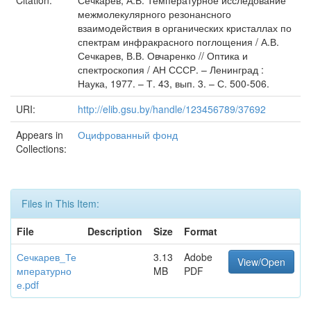
Citation:
Сечкарев, А.В. Температурное исследование
межмолекулярного резонансного
взаимодействия в органических кристаллах по
спектрам инфракрасного поглощения / А.В.
Сечкарев, В.В. Овчаренко // Оптика и
спектроскопия / АН СССР. – Ленинград :
Наука, 1977. – Т. 43, вып. 3. – С. 500-506.
URI:
http://elib.gsu.by/handle/123456789/37692
Appears in
Оцифрованный фонд
Collections:
Files in This Item:
File
Description
Size
Format
Сечкарев_Те
3.13
Adobe
View/Open
мпературно
MB
PDF
е.pdf