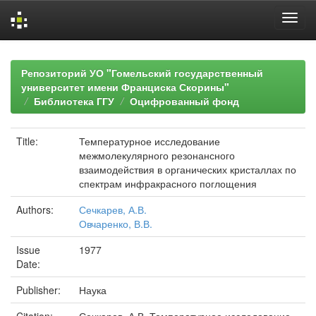
Skip
navigation
Репозиторий УО "Гомельский государственный
университет имени Франциска Скорины"
Библиотека ГГУ
Оцифрованный фонд
Title:
Температурное исследование
межмолекулярного резонансного
взаимодействия в органических кристаллах по
спектрам инфракрасного поглощения
Authors:
Сечкарев, А.В.
Овчаренко, В.В.
Issue
1977
Date:
Publisher:
Наука