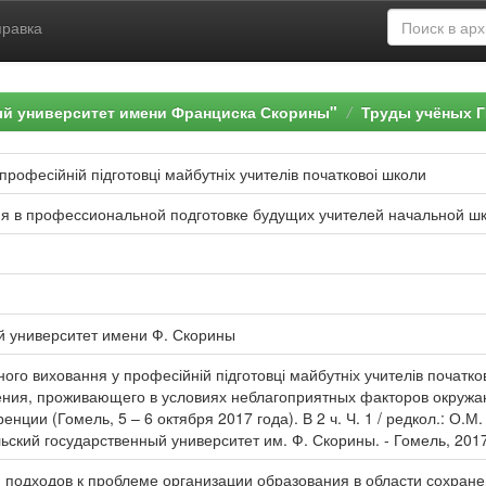
правка
ый университет имени Франциска Скорины"
Труды учёных Г
професійній підготовці майбутніх учителів початковоі школи
ия в профессиональной подготовке будущих учителей начальной ш
й университет имени Ф. Скорины
ного виховання у професійній підготовці майбутніх учителів початко
ения, проживающего в условиях неблагоприятных факторов окруж
нции (Гомель, 5 – 6 октября 2017 года). В 2 ч. Ч. 1 / редкол.: О.М
ский государственный университет им. Ф. Скорины. - Гомель, 2017.
 подходов к проблеме организации образования в области сохране