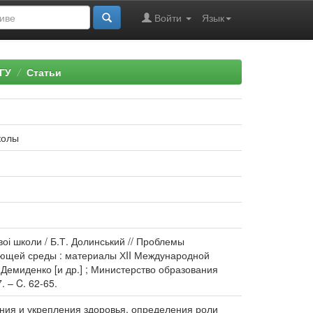
Войти
Язык
ГУ
Статьи
колы
воі школи / Б.Т. Долинський // Проблемы
ающей среды : материалы ХII Международной
. Демиденко [и др.] ; Министерство образования
 – C. 62-65.
ния и укрепления здоровья, определения роли