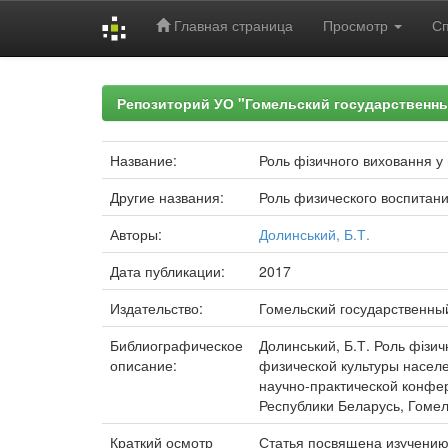
Главная страница
Просмотр
С
Skip
navigation
Репозиторий УО "Гомельский государственн
Название:
Роль фізичного виховання у 
Другие названия:
Роль физического воспитан
Авторы:
Долинський, Б.Т.
Дата публикации:
2017
Издательство:
Гомельский государственны
Библиографическое
Долинський, Б.Т. Роль фізич
описание:
физической культуры насел
научно-практической конфере
Республики Беларусь, Гомель
Краткий осмотр
Статья посвящена изучению