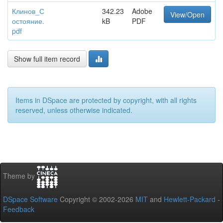
Клинов_С
342.23
Adobe
View/Open
остояние.
kB
PDF
pdf
Show full item record
Items in DSpace are protected by copyright, with all rights
reserved, unless otherwise indicated.
Theme by
DSpace Software
Copyright © 2002-2026
MIT
and
Hewlett-Packard
-
Feedback