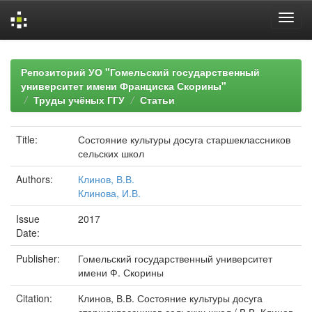
Skip
navigation
Репозиторий УО "Гомельский государственный
университет имени Франциска Скорины"
Труды учёных ГГУ
Статьи
Title:
Состояние культуры досуга старшеклассников
сельских школ
Authors:
Клинов, В.В.
Клинова, И.В.
Issue
2017
Date:
Publisher:
Гомельский государственный университет
имени Ф. Скорины
Citation:
Клинов, В.В. Состояние культуры досуга