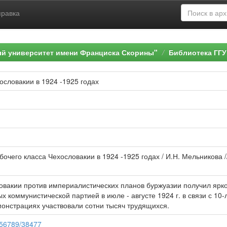
правка
ый университет имени Франциска Скорины"
Библиотека ГГУ
ословакии в 1924 -1925 годах
очего класса Чехословакии в 1924 -1925 годах / И.Н. Мельникова // 
овакии против империалистических планов буржуазии получил ярк
х коммунистической партией в июле - августе 1924 г. в связи с 1
онстрациях участвовали сотни тысяч трудящихся.
3456789/38477