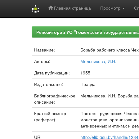
Главная страница
Просмотр
С
Skip
navigation
Репозиторий УО "Гомельский государственн
Название:
Борьба рабочего класса Чех
Авторы:
Мельникова, И.Н.
Дата публикации:
1955
Издательство:
Правда
Библиографическое
Мельникова, И.Н. Борьба раб
описание:
Краткий осмотр
Протест трудящихся Чехосл
(реферат):
монстрациях, организованны
антивоенных митингах и дем
URI
http://elib.gsu.by/handle/12