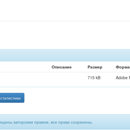
Описание
Размер
Форма
715 kB
Adobe 
статистики
ищены авторским правом, все права сохранены.