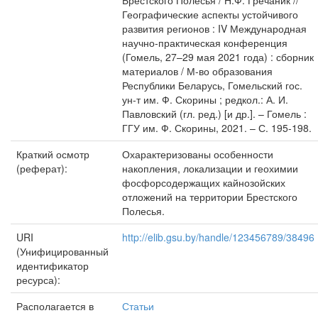
Брестского Полесья / Н.Ф. Гречаник //
Географические аспекты устойчивого
развития регионов : IV Международная
научно-практическая конференция
(Гомель, 27–29 мая 2021 года) : сборник
материалов / М-во образования
Республики Беларусь, Гомельский гос.
ун-т им. Ф. Скорины ; редкол.: А. И.
Павловский (гл. ред.) [и др.]. – Гомель :
ГГУ им. Ф. Скорины, 2021. – С. 195-198.
Краткий осмотр
Охарактеризованы особенности
(реферат):
накопления, локализации и геохимии
фосфорсодержащих кайнозойских
отложений на территории Брестского
Полесья.
URI
http://elib.gsu.by/handle/123456789/38496
(Унифицированный
идентификатор
ресурса):
Располагается в
Статьи