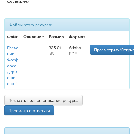
коллекциях:
Файлы этого ресурса:
Файл
Описание
Размер
Формат
Греча
335.21
Adobe
Просмотреть/Откры
ник_
kB
PDF
Фосф
орсо
держ
ащи
е.pdf
Показать полное описание ресурса
Просмотр статистики