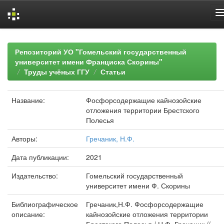
Skip
navigation
Репозиторий УО "Гомельский государственный
университет имени Франциска Скорины"
Труды учёных ГГУ
Статьи
Название:
Фосфорсодержащие кайнозойские
отложения территории Брестского
Полесья
Авторы:
Гречаник, Н.Ф.
Дата публикации:
2021
Издательство:
Гомельский государственный
университет имени Ф. Скорины
Библиографическое
Гречаник,Н.Ф. Фосфорсодержащие
описание:
кайнозойские отложения территории