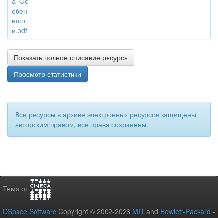
а_Ос
обен
ност
и.pdf
Показать полное описание ресурса
Просмотр статистики
Все ресурсы в архиве электронных ресурсов защищены
авторским правом, все права сохранены.
Тема от
DSpace Software
Copyright © 2002-2026
MIT
and
Hewlett-Packard
-