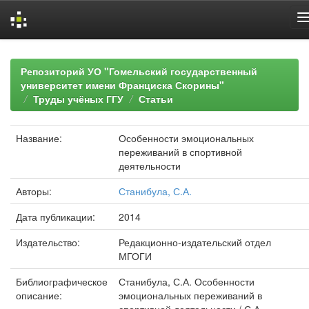
Skip
navigation
Репозиторий УО "Гомельский государственный
университет имени Франциска Скорины"
Труды учёных ГГУ
Статьи
Название:
Особенности эмоциональных
переживаний в спортивной
деятельности
Авторы:
Станибула, С.А.
Дата публикации:
2014
Издательство:
Редакционно-издательский отдел
МГОГИ
Библиографическое
Станибула, С.А. Особенности
описание:
эмоциональных переживаний в