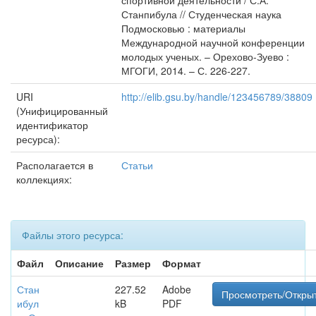
спортивной деятельности / С.А.
Станпибула // Студенческая наука
Подмосковью : материалы
Международной научной конференции
молодых ученых. – Орехово-Зуево :
МГОГИ, 2014. – С. 226-227.
URI
http://elib.gsu.by/handle/123456789/38809
(Унифицированный
идентификатор
ресурса):
Располагается в
Статьи
коллекциях:
Файлы этого ресурса:
Файл
Описание
Размер
Формат
Стан
227.52
Adobe
Просмотреть/Откры
ибул
kB
PDF