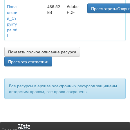
Павл
466.52
Adobe
Просмотреть/Откры
овски
kB
PDF
й_Ст
рукту
ра.pd
f
Показать полное описание ресурса
Просмотр статистики
Все ресурсы в архиве электронных ресурсов защищены
авторским правом, все права сохранены.
Тема от