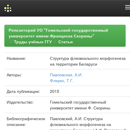
Skip
navigation
Репозиторий УО "Гомельский государственный
университет имени Франциска Скорины"
Труды учёных ГГУ
Статьи
Название:
Структура флювиального морфогенеза
на территории Беларуси
Авторы:
Павловская, А.И.
Флерко, Т.Г.
Дата публикации:
2015
Издательство:
Гомельский государственный
университет имени Ф. Скорины
Библиографическое
Павловский, А.И. Структура
описание:
флювиального морфогенеза на