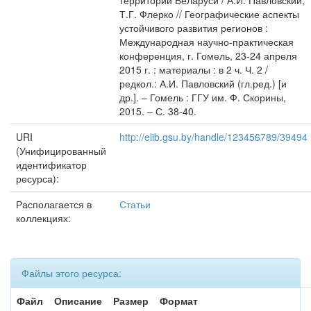
территории Беларуси / А.И. Павловский,
Т.Г. Флерко // Географические аспекты
устойчивого развития регионов :
Международная научно-практическая
конференция, г. Гомель, 23-24 апреля
2015 г. : материалы : в 2 ч. Ч. 2 /
редкол.: А.И. Павловский (гл.ред.) [и
др.]. – Гомель : ГГУ им. Ф. Скорины,
2015. – С. 38-40.
URI
http://elib.gsu.by/handle/123456789/39494
(Унифицированный
идентификатор
ресурса):
Располагается в
Статьи
коллекциях:
Файлы этого ресурса:
Файл
Описание
Размер
Формат