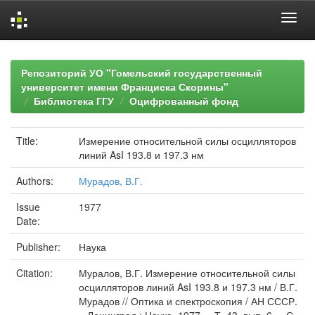
Skip
navigation
Репозиторий УО "Гомельский государственный
университет имени Франциска Скорины"
Библиотека ГГУ
Оцифрованный фонд
Title:
Измерение относительной силы осцилляторов
линий AsI 193.8 и 197.3 нм
Authors:
Мурадов, В.Г.
Issue
1977
Date:
Publisher:
Наука
Citation:
Муралов, В.Г. Измерение относительной силы
осцилляторов линий AsI 193.8 и 197.3 нм / В.Г.
Мурадов // Оптика и спектроскопия / АН СССР.