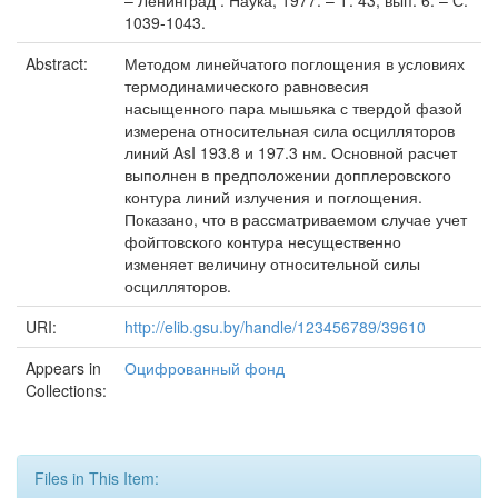
– Ленинград : Наука, 1977. – Т. 43, вып. 6. – С.
1039-1043.
Abstract:
Методом линейчатого поглощения в условиях
термодинамического равновесия
насыщенного пара мышьяка с твердой фазой
измерена относительная сила осцилляторов
линий AsI 193.8 и 197.3 нм. Основной расчет
выполнен в предположении допплеровского
контура линий излучения и поглощения.
Показано, что в рассматриваемом случае учет
фойгтовского контура несущественно
изменяет величину относительной силы
осцилляторов.
URI:
http://elib.gsu.by/handle/123456789/39610
Appears in
Оцифрованный фонд
Collections:
Files in This Item: