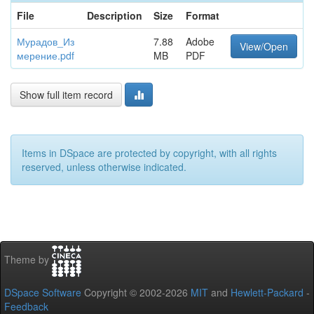
File
Description
Size
Format
Мурадов_Из
7.88
Adobe
View/Open
мерение.pdf
MB
PDF
Show full item record
Items in DSpace are protected by copyright, with all rights
reserved, unless otherwise indicated.
Theme by
DSpace Software
Copyright © 2002-2026
MIT
and
Hewlett-Packard
-
Feedback