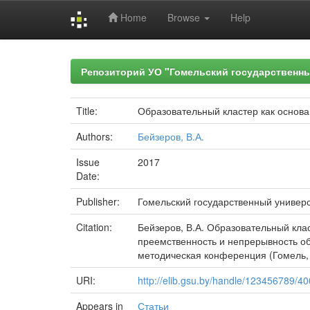
Home
Browse
Help
Skip
navigation
Репозиторий УО "Гомельский государственн
Title:
Образовательный кластер как основа
Authors:
Бейзеров, В.А.
Issue
2017
Date:
Publisher:
Гомельский государственный универ
Citation:
Бейзеров, В.А. Образовательный клас
преемственность и непрерывность об
методическая конференция (Гомель, 23
URI:
http://elib.gsu.by/handle/123456789/4
Appears in
Статьи