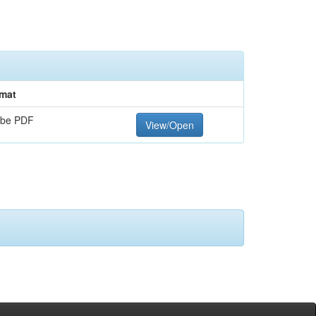
mat
be PDF
View/Open