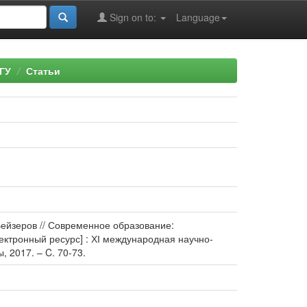
Sign on to:
Language
ГУ
Статьи
Бейзеров // Современное образование:
ктронный ресурс] : ХІ международная научно-
, 2017. – C. 70-73.