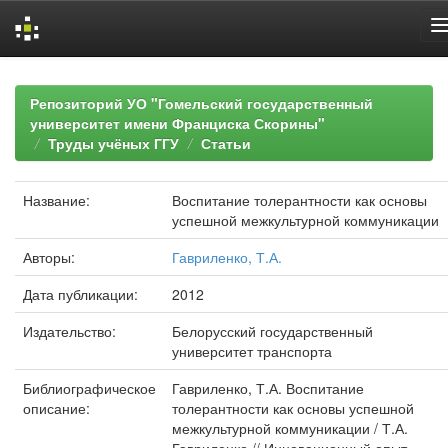
Skip
navigation
Репозиторий УО "Гомельский государственный
университет имени Франциска Скорины"
Труды учёных ГГУ
Статьи
Название:
Воспитание толерантности как основы
успешной межкультурной коммуникации
Авторы:
Гавриленко, Т.А.
Дата публикации:
2012
Издательство:
Белорусский государственный
университет транспорта
Библиографическое
Гавриленко, Т.А. Воспитание
описание:
толерантности как основы успешной
межкультурной коммуникации / Т.А.