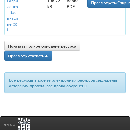
Гаври
108.72
Adobe
Просмотреть/Откры
ленко
kB
PDF
_Вос
питан
ие.pd
f
Показать полное описание ресурса
Просмотр статистики
Все ресурсы в архиве электронных ресурсов защищены
авторским правом, все права сохранены.
Тема от