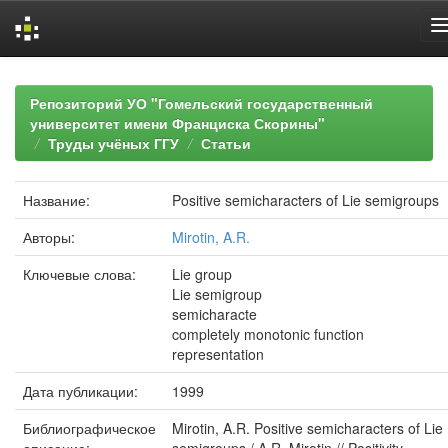
Skip
navigation
Репозиторий УО "Гомельский государственный
университет имени Франциска Скорины"
Труды учёных ГГУ
Статьи
Название:
Positive semicharacters of Lie semigroups
Авторы:
Mirotin, A.R.
Ключевые слова:
Lie group
Lie semigroup
semicharacte
completely monotonic function
representation
Дата публикации:
1999
Библиографическое
Mirotin, A.R. Positive semicharacters of Lie