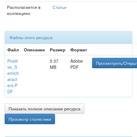
Располагается в
Статьи
коллекциях:
Файлы этого ресурса:
Файл
Описание
Размер
Формат
Positi
5.37
Adobe
Просмотреть/Откры
ve_S
MB
PDF
emich
aract
ers.P
DF
Показать полное описание ресурса
Просмотр статистики