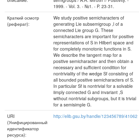
описание:
semigroups / A.R. Mirotin // Positivity. -
1999. - Vol. 3. - №1. - P. 23-31.
Краткий осмотр
We study positive semicharacters of
(реферат):
generating Lie subsemigroup ,l of a
connected Lie group G. These
semicharacters are important for positive
representations of S in Hilbert space and
for completely monotonic functions in S.
We describe the tangent map for a
positive semicharacter and then obtain a
necessary and sufficient condition for
nontriviality of the wedge Sf consisting of
all bounded positive semicharacters of S.
In particular Sf is nontrivial for a solvable
iimply connected G and invariant ,S
without nontrivial subgroups, but it is trivial
for a semisimple G.
URI
http://elib.gsu.by/handle/123456789/41062
(Унифицированный
идентификатор
ресурса):