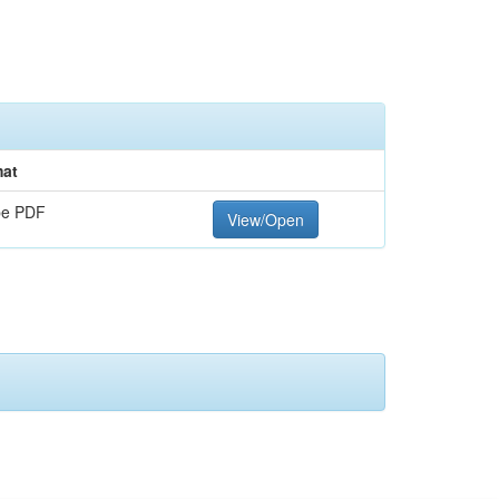
at
be PDF
View/Open