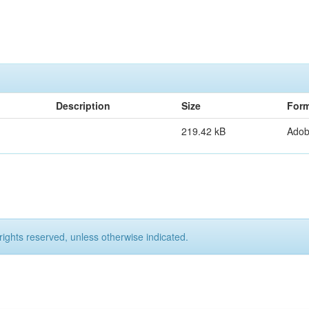
Description
Size
Form
219.42 kB
Ado
rights reserved, unless otherwise indicated.