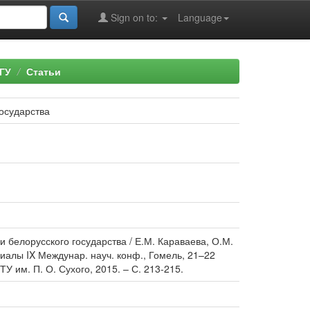
Sign on to:
Language
ГУ
Статьи
осударства
 белорусского государства / Е.М. Караваева, О.М.
иалы IX Междунар. науч. конф., Гомель, 21–22
ТУ им. П. О. Сухого, 2015. – С. 213-215.