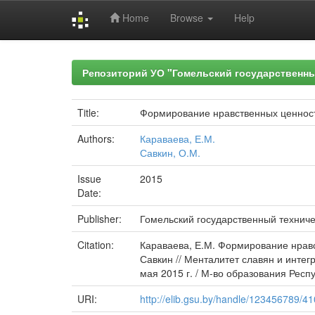
Home
Browse
Help
Skip
navigation
Репозиторий УО "Гомельский государственн
Title:
Формирование нравственных ценносте
Authors:
Караваева, Е.М.
Савкин, О.М.
Issue
2015
Date:
Publisher:
Гомельский государственный техниче
Citation:
Караваева, Е.М. Формирование нравс
Савкин // Менталитет славян и интег
мая 2015 г. / М-во образования Респуб
URI:
http://elib.gsu.by/handle/123456789/4