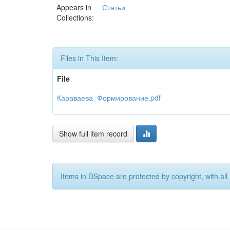
Appears in
Статьи
Collections:
Files in This Item:
File
Караваева_Формирование.pdf
Show full item record
Items in DSpace are protected by copyright, with all 