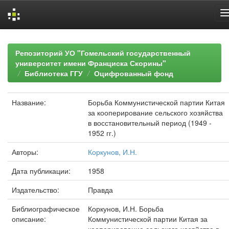
Skip
navigation
Репозиторий УО "Гомельский государственный
университет имени Франциска Скорины"
Библиотека ГГУ
Оцифрованный фонд
Название:
Борьба Коммунистической партии Китая
за кооперирование сельского хозяйства
в восстановительный период (1949 -
1952 гг.)
Авторы:
Коркунов, И.Н.
Дата публикации:
1958
Издательство:
Правда
Библиографическое
Коркунов, И.Н. Борьба
описание:
Коммунистической партии Китая за