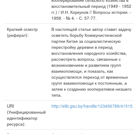
кооперирование сельского хозяйства в
восстановительный период (1949 - 1952
гг.) / И.Н. Коркунов // Вопросы истории. -
1958. - № 4. - С. 57-77.
Краткий осмотр
В настоящей статье автор ставит задачу
(реферат):
осветить борьбу Коммунистической
партии Китая за социалистическую
перестройку деревни в период
восстановления народного хозяйства,
рассмотреть вопросы, связанные с
возникновением и развитием групп
взаимопомощи, и показать, как
осуществлялся переход от временных
групп взаимопомощи к постоянным, а
затем к созданию кооперативов низшего
типа.
URI
http://elib.gsu.by/handle/123456789/41515
(Унифицированный
идентификатор
ресурса):