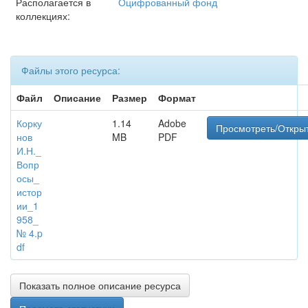
Располагается в
Оцифрованный фонд
коллекциях:
Файлы этого ресурса:
Файл
Описание
Размер
Формат
Корку
1.14
Adobe
Просмотреть/Откры
нов
MB
PDF
И.Н._
Вопр
осы_
истор
ии_1
958_
№ 4.p
df
Показать полное описание ресурса