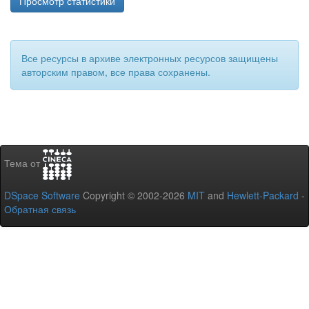
Просмотр статистики
Все ресурсы в архиве электронных ресурсов защищены
авторским правом, все права сохранены.
Тема от
DSpace Software
Copyright © 2002-2026
MIT
and
Hewlett-Packard
-
Обратная связь