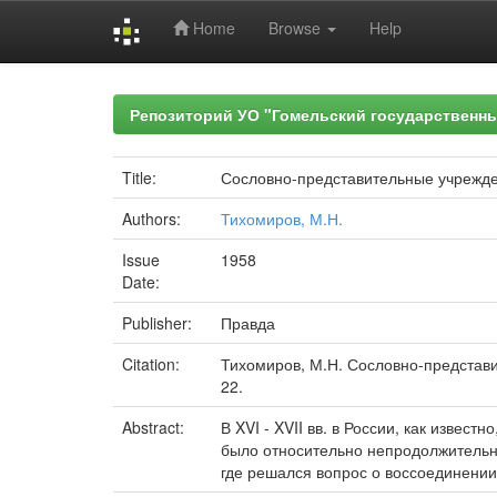
Home
Browse
Help
Skip
navigation
Репозиторий УО "Гомельский государственн
Title:
Сословно-представительные учрежден
Authors:
Тихомиров, М.Н.
Issue
1958
Date:
Publisher:
Правда
Citation:
Тихомиров, М.Н. Сословно-представит
22.
Abstract:
В XVI - XVII вв. в России, как изве
было относительно непродолжительны
где решался вопрос о воссоединении 