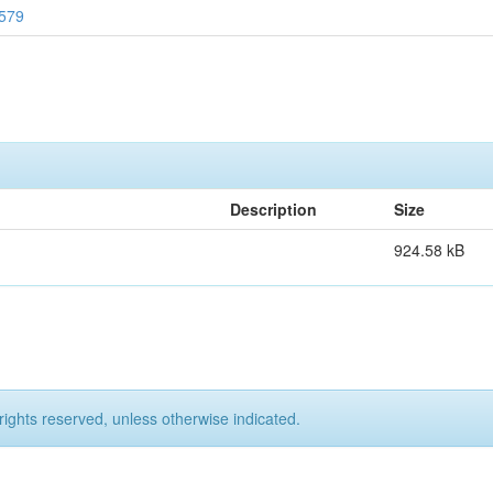
1579
Description
Size
924.58 kB
rights reserved, unless otherwise indicated.