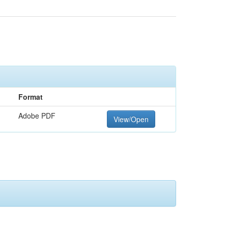
Format
Adobe PDF
View/Open