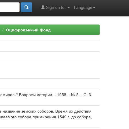
Sign on to:
Language
Оцифрованный фонд
иров // Вопросы истории. - 1958. - № 5. - С. 3-
ие название земских соборов. Время их действия
ываемого собора примирения 1549 г. до собора,