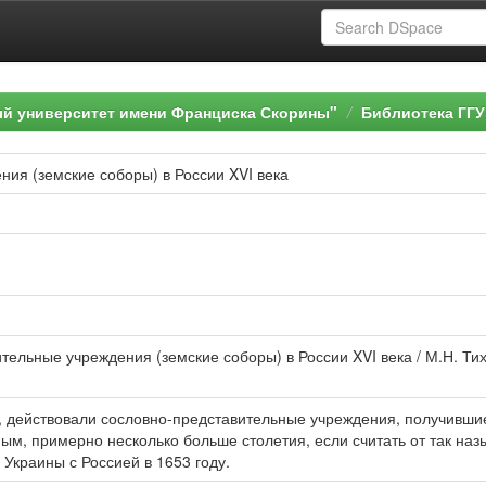
ый университет имени Франциска Скорины"
Библиотека ГГУ
ия (земские соборы) в России XVI века
ельные учреждения (земские соборы) в России XVI века / М.Н. Тихом
стно, действовали сословно-представительные учреждения, получивш
м, примерно несколько больше столетия, если считать от так наз
Украины с Россией в 1653 году.