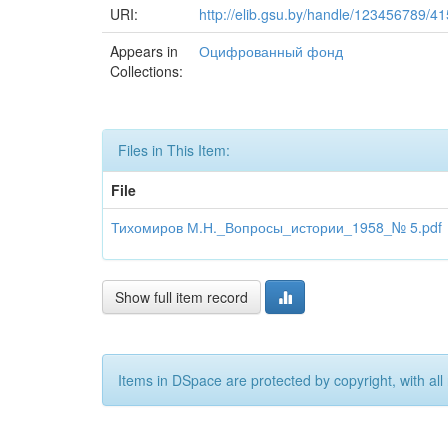
URI:
http://elib.gsu.by/handle/123456789/4
Appears in
Оцифрованный фонд
Collections:
Files in This Item:
File
Тихомиров М.Н._Вопросы_истории_1958_№ 5.pdf
Show full item record
Items in DSpace are protected by copyright, with all 