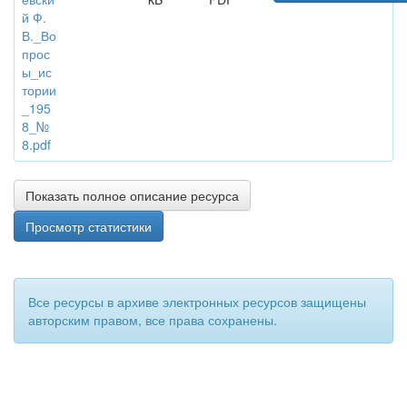
й Ф.
В._Во
прос
ы_ис
тории
_195
8_№
8.pdf
Показать полное описание ресурса
Просмотр статистики
Все ресурсы в архиве электронных ресурсов защищены
авторским правом, все права сохранены.