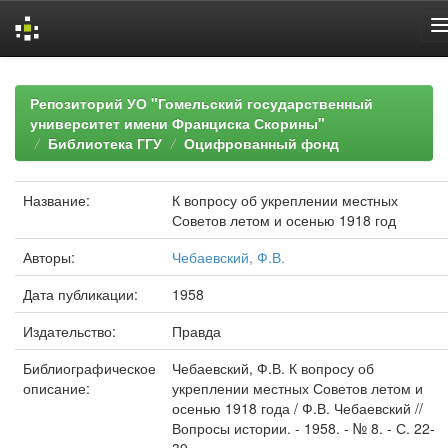
Skip
navigation
Репозиторий УО "Гомельский государственный
университет имени Франциска Скорины"
Библиотека ГГУ
Оцифрованный фонд
Название:
К вопросу об укреплении местных
Советов летом и осенью 1918 год
Авторы:
Чебаевский, Ф.В.
Дата публикации:
1958
Издательство:
Правда
Библиографическое
Чебаевский, Ф.В. К вопросу об
описание:
укреплении местных Советов летом и
осенью 1918 года / Ф.В. Чебаевский //
Вопросы истории. - 1958. - № 8. - С. 22-