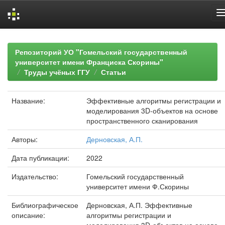
Skip
navigation
Репозиторий УО "Гомельский государственный
университет имени Франциска Скорины"
Труды учёных ГГУ
Статьи
Название:
Эффективные алгоритмы регистрации и
моделирования 3D-объектов на основе
пространственного сканирования
Авторы:
Дерновская, А.П.
Дата публикации:
2022
Издательство:
Гомельский государственный
университет имени Ф.Скорины
Библиографическое
Дерновская, А.П. Эффективные
описание:
алгоритмы регистрации и