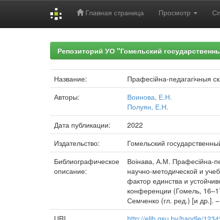
Главная страница
Просмотр
С
Skip
navigation
Репозиторий УО "Гомельский государственн
Название:
Прафесійна-педагагічныя скл
Авторы:
Воинова, Е.Н.
Полуян, Е.Н.
Дата публикации:
2022
Издательство:
Гомельский государственны
Библиографическое
Воінава, А.М. Прафесійна-пе
описание:
научно-методической и уче
фактор единства и устойчив
конференции (Гомель, 16–17 
Семченко (гл. ред.) [и др.].
URI
http://elib.gsu.by/handle/12