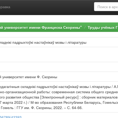
правка
ый университет имени Франциска Скорины"
Труды учёных Г
аднікі падрыхтоўкі настаўнікаў мовы і літаратуры
й университет имени Ф. Скорины
дагагічныя складнікі падрыхтоўкі настаўнікаў мовы і літаратуры / А
бно-организационной работы: современная система общего среднег
ого развития общества [Электронный ресурс] : сборник материало
марта 2022 г.) / М-во образования Республики Беларусь, Гомельский
 – Гомель : ГГУ им. Ф. Скорины, 2022. – С. 64-66.
3456789/42393