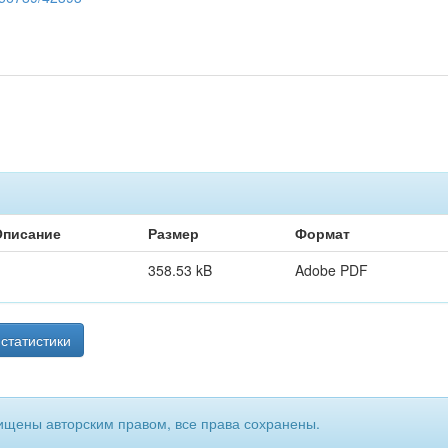
Описание
Размер
Формат
358.53 kB
Adobe PDF
статистики
ищены авторским правом, все права сохранены.