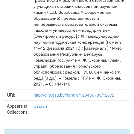
грамотности и экологической ответственности
у учащихся старших классов при изучении
химии / Е.В. Воробьева // Современное
образование: преемственность и
непрерывность образовательной системы
«школа – университет – предприятие»
[Электронный ресурс] : ХІІІ международная
научно-методическая конференция (Гомель,
11–12 февраля 2021 г.) : [материалы] / М-во
образования Республики Беларусь,
Гомельский гос. ун-т им. Ф. Скорины, Главн.
управл. образования Гомельского
облисполкома ; редкол. : И. В. Семченко (гл.
ред.) [и др.]. – Гомель : ГГУ им. Ф. Скорины,
2021. – С. 144-146.
URI:
http://elib.gsu.by/handle/123456789/42672
Appears in
Статьи
Collections: