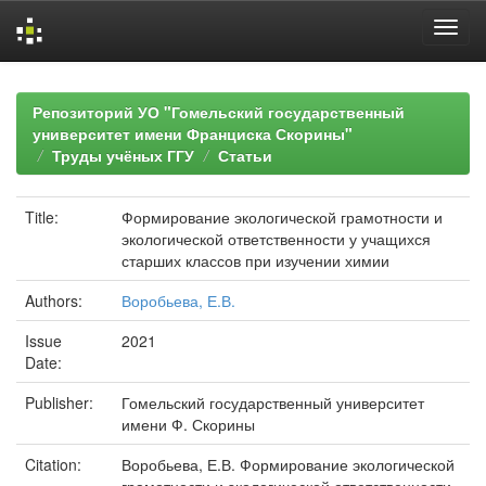
Skip
navigation
Репозиторий УО "Гомельский государственный
университет имени Франциска Скорины"
Труды учёных ГГУ
Статьи
Title:
Формирование экологической грамотности и
экологической ответственности у учащихся
старших классов при изучении химии
Authors:
Воробьева, Е.В.
Issue
2021
Date:
Publisher:
Гомельский государственный университет
имени Ф. Скорины
Citation:
Воробьева, Е.В. Формирование экологической