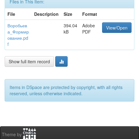
Files in This Item:
File
Description
Size
Format
Воробьев
394.04
Adobe
View/Open
а_Формир
kB
PDF
ование.pd
f
Show full item record
Items in DSpace are protected by copyright, with all rights
reserved, unless otherwise indicated.
Theme by