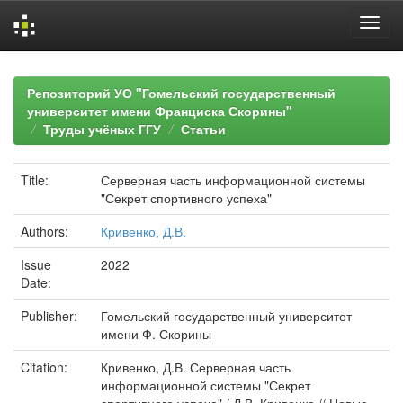
Skip
navigation
Репозиторий УО "Гомельский государственный
университет имени Франциска Скорины"
Труды учёных ГГУ
Статьи
Title:
Серверная часть информационной системы
"Секрет спортивного успеха"
Authors:
Кривенко, Д.В.
Issue
2022
Date:
Publisher:
Гомельский государственный университет
имени Ф. Скорины
Citation:
Кривенко, Д.В. Серверная часть
информационной системы "Секрет