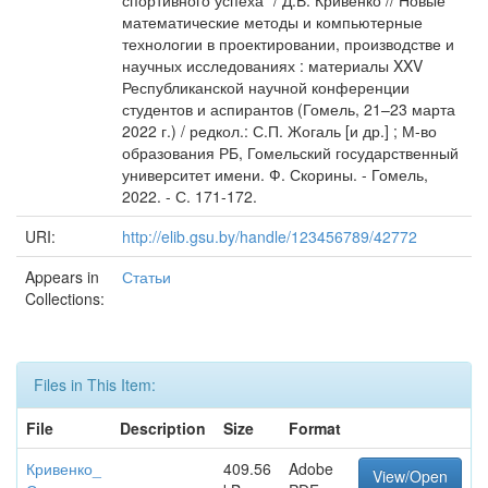
спортивного успеха" / Д.В. Кривенко // Новые
математические методы и компьютерные
технологии в проектировании, производстве и
научных исследованиях : материалы XXV
Республиканской научной конференции
студентов и аспирантов (Гомель, 21–23 марта
2022 г.) / редкол.: С.П. Жогаль [и др.] ; М-во
образования РБ, Гомельский государственный
университет имени. Ф. Скорины. - Гомель,
2022. - С. 171-172.
URI:
http://elib.gsu.by/handle/123456789/42772
Appears in
Статьи
Collections:
Files in This Item:
File
Description
Size
Format
Кривенко_
409.56
Adobe
View/Open