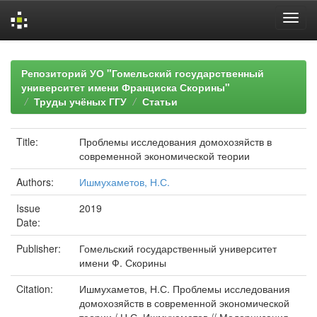
Skip
navigation
Репозиторий УО "Гомельский государственный
университет имени Франциска Скорины"
Труды учёных ГГУ
Статьи
Title:
Проблемы исследования домохозяйств в
современной экономической теории
Authors:
Ишмухаметов, Н.С.
Issue
2019
Date:
Publisher:
Гомельский государственный университет
имени Ф. Скорины
Citation:
Ишмухаметов, Н.С. Проблемы исследования
домохозяйств в современной экономической