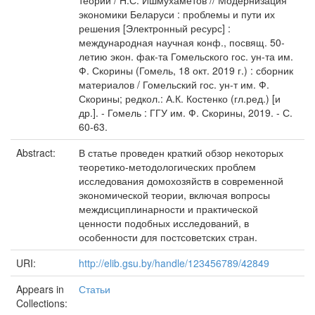
теории / Н.С. Ишмухаметов // Модернизация
экономики Беларуси : проблемы и пути их
решения [Электронный ресурс] :
международная научная конф., посвящ. 50-
летию экон. фак-та Гомельского гос. ун-та им.
Ф. Скорины (Гомель, 18 окт. 2019 г.) : сборник
материалов / Гомельский гос. ун-т им. Ф.
Скорины; редкол.: А.К. Костенко (гл.ред.) [и
др.]. - Гомель : ГГУ им. Ф. Скорины, 2019. - С.
60-63.
Abstract:
В статье проведен краткий обзор некоторых
теоретико-методологических проблем
исследования домохозяйств в современной
экономической теории, включая вопросы
междисциплинарности и практической
ценности подобных исследований, в
особенности для постсоветских стран.
URI:
http://elib.gsu.by/handle/123456789/42849
Appears in
Статьи
Collections: