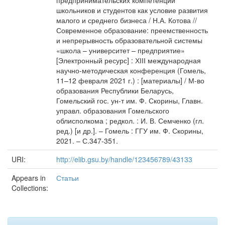
предпринимательских компетенций
школьников и студентов как условие развития
малого и среднего бизнеса / Н.А. Котова //
Современное образование: преемственность
и непрерывность образовательной системы
«школа – университет – предприятие»
[Электронный ресурс] : ХІІІ международная
научно-методическая конференция (Гомель,
11–12 февраля 2021 г.) : [материалы] / М-во
образования Республики Беларусь,
Гомельский гос. ун-т им. Ф. Скорины, Главн.
управл. образования Гомельского
облисполкома ; редкол. : И. В. Семченко (гл.
ред.) [и др.]. – Гомель : ГГУ им. Ф. Скорины,
2021. – С.347-351.
URI:
http://elib.gsu.by/handle/123456789/43133
Appears in
Статьи
Collections: