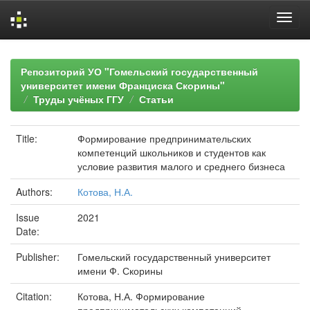
Skip
navigation
Репозиторий УО "Гомельский государственный
университет имени Франциска Скорины"
Труды учёных ГГУ
Статьи
Title:
Формирование предпринимательских
компетенций школьников и студентов как
условие развития малого и среднего бизнеса
Authors:
Котова, Н.А.
Issue
2021
Date:
Publisher:
Гомельский государственный университет
имени Ф. Скорины
Citation:
Котова, Н.А. Формирование